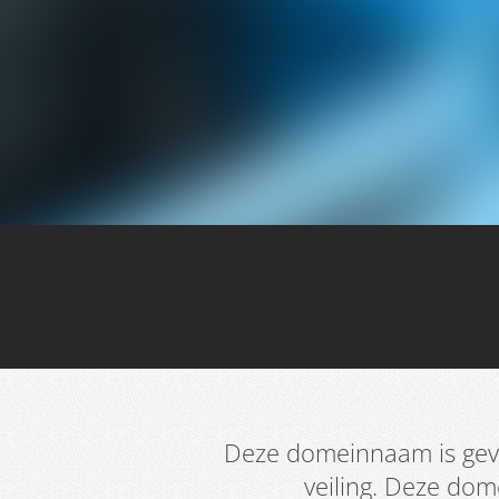
Deze domeinnaam is geve
veiling. Deze do