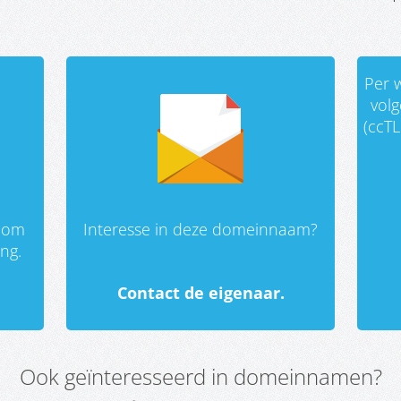
Per w
vol
(ccTL
 om
Interesse in deze domeinnaam?
ing.
Contact de eigenaar.
Ook geïnteresseerd in domeinnamen?