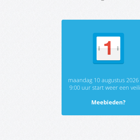
maandag 10 augustus 2026
9:00 uur start weer een veil
Meebieden?