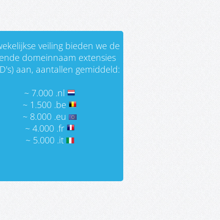
ekelijkse veiling bieden we de
gende domeinnaam extensies
D's) aan, aantallen gemiddeld:
~ 7.000 .nl
~ 1.500 .be
~ 8.000 .eu
~ 4.000 .fr
~ 5.000 .it