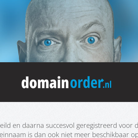
ild en daarna succesvol geregistreerd voor d
meinnaam is dan ook niet meer beschikbaar o