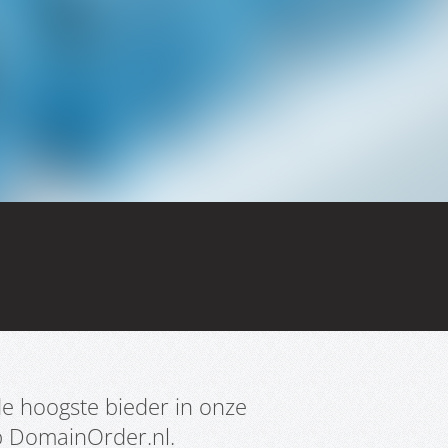
e hoogste bieder in onze
p DomainOrder.nl.