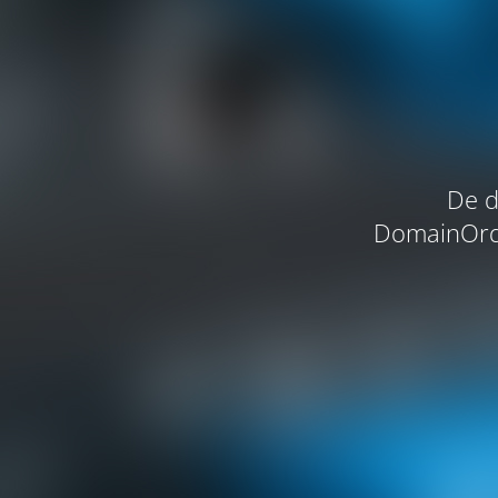
De d
DomainOrde